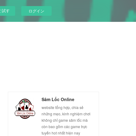
ぐ試す
ログイン
Sâm Lốc Online
website tổng hợp, chia sẻ
những mẹo, kinh nghiệm chơi
không chỉ game sâm lốc mà
còn bao gồm các game trực
tuyến hot nhất hiện nay